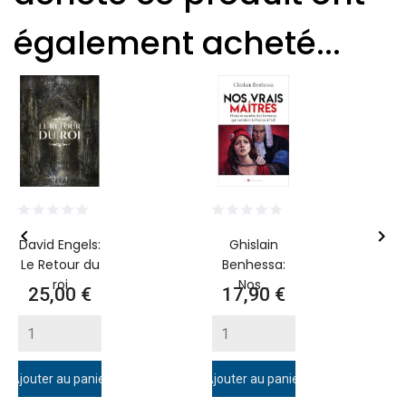
également acheté...


David Engels:
Ghislain
Le Retour du
Benhessa:
roi
Nos...
Prix
Prix
25,00 €
17,90 €
Ajouter au panier
Ajouter au panier
A