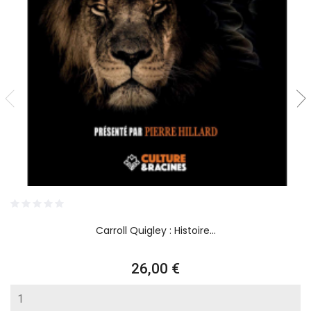
Carroll Quigley : Histoire...
Prix
26,00 €