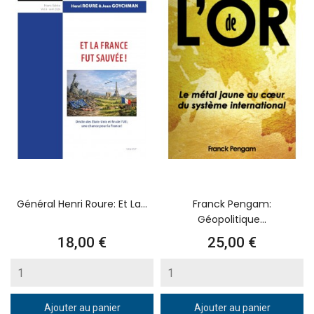
Général Henri Roure: Et La...
Franck Pengam:
Géopolitique...
Prix
Prix
18,00 €
25,00 €
Ajouter au panier
Ajouter au panier