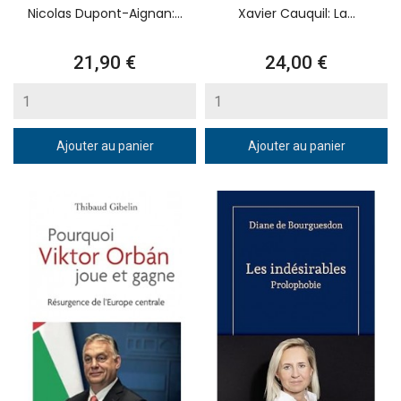
Nicolas Dupont-Aignan:...
Xavier Cauquil: La...
Prix
Prix
21,90 €
24,00 €
Ajouter au panier
Ajouter au panier