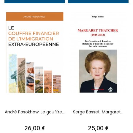
André Posokhow: Le gouffre...
Serge Basset: Margaret...
Prix
Prix
26,00 €
25,00 €