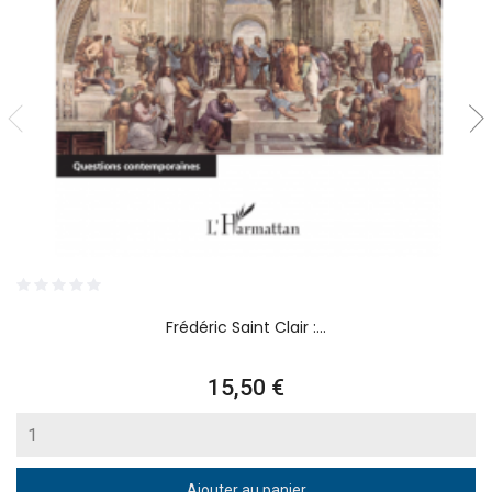
Frédéric Saint Clair :...
Prix
15,50 €
Ajouter au panier