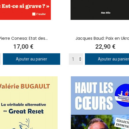
Pierre Conesa: Etat des...
Jacques Baud: Paix en Ukr
Prix
Prix
17,00 €
22,90 €
Ajouter au panier
Ajouter au panie