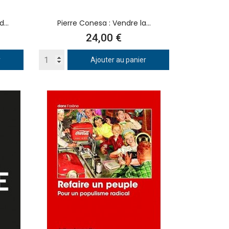
...
Pierre Conesa : Vendre la...
Prix
24,00 €
r
Ajouter au panier