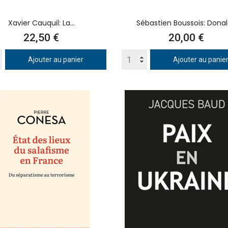
Xavier Cauquil: La...
Sébastien Boussois: Donald
Prix
Prix
22,50 €
20,00 €
Ajouter au panier
Ajouter au panie