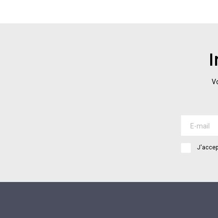
I
Vo
J'accep