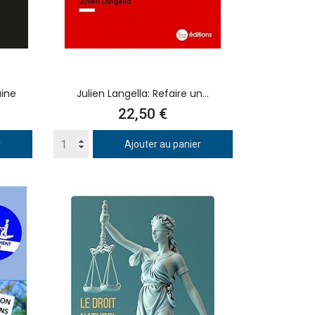
aine
Julien Langella: Refaire un...
Prix
22,50 €
r
Ajouter au panier