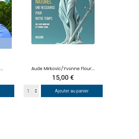
..
Aude Mirkovic/Yvonne Flour:...
Prix
15,00 €
r
Ajouter au panier