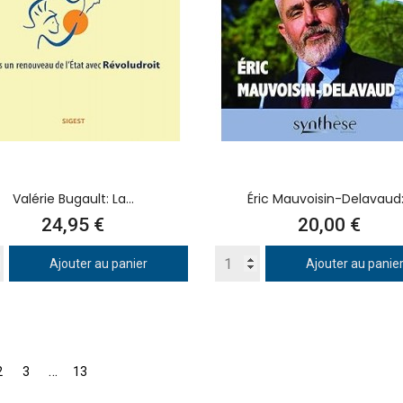
Valérie Bugault: La...
Éric Mauvoisin-Delavaud:.
Prix
Prix
24,95 €
20,00 €
Ajouter au panier
Ajouter au panie
…
2
3
13