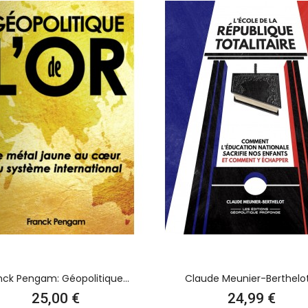
nck Pengam: Géopolitique...
Claude Meunier-Berthelot:
Prix
Prix
25,00 €
24,99 €