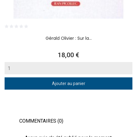
Gérald Olivier : Sur la...
Prix
18,00 €
Ajouter au panier
COMMENTAIRES (0)