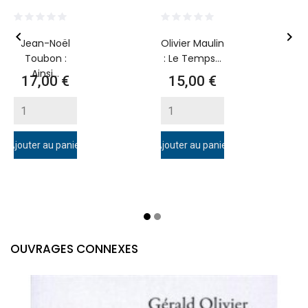


Jean-Noël
Olivier Maulin
Toubon :
: Le Temps...
Ainsi...
Prix
Prix
17,00 €
15,00 €
Ajouter au panier
Ajouter au panier
A
OUVRAGES CONNEXES