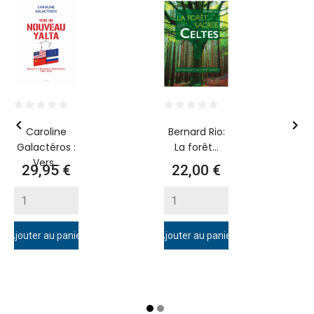


Caroline
Bernard Rio:
Galactéros :
La forêt...
Vers...
Prix
Prix
29,95 €
22,00 €
Ajouter au panier
Ajouter au panier
A