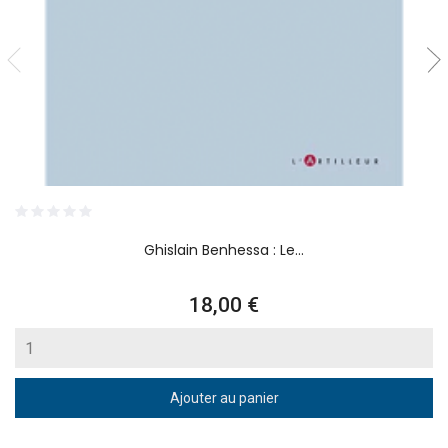
Ghislain Benhessa : Le...
Prix
18,00 €
Ajouter au panier