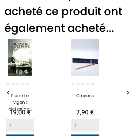
acheté ce produit ont
également acheté...


Pierre Le
Crayons
Vigan :
Nietzsche...
Prix
Prix
19,00 €
7,90 €