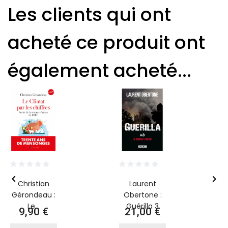
Les clients qui ont
acheté ce produit ont
également acheté...


Christian
Laurent
Gérondeau :
Obertone :
Le...
Guérilla 3
Prix
Prix
9,90 €
21,00 €