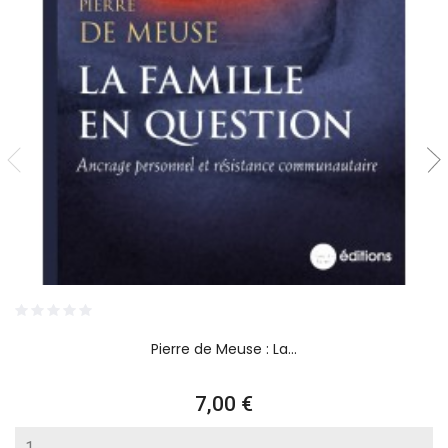
Pierre de Meuse : La...
Prix
7,00 €