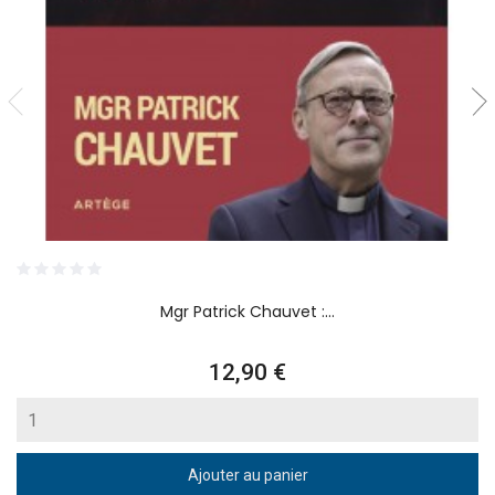
Mgr Patrick Chauvet :...
Prix
12,90 €
Ajouter au panier