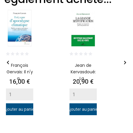


François
Jean de
Gervais: Il n'y
Kervasdoué:
a...
La...
Prix
Prix
16,00 €
20,90 €
Ajouter au panier
Ajouter au panier
A