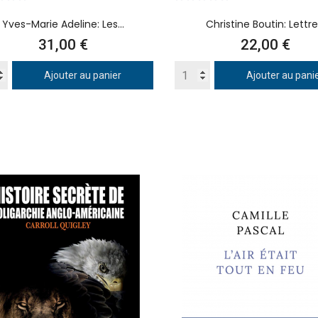
Yves-Marie Adeline: Les...
Christine Boutin: Lettre.
Prix
Prix
31,00 €
22,00 €
Ajouter au panier
Ajouter au pani