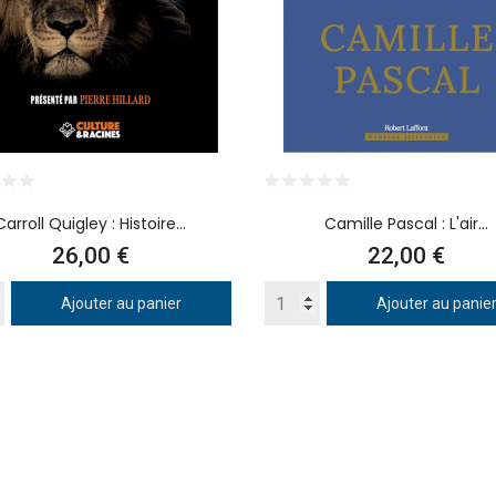
Carroll Quigley : Histoire...
Camille Pascal : L'air...
Prix
Prix
26,00 €
22,00 €
Ajouter au panier
Ajouter au panie