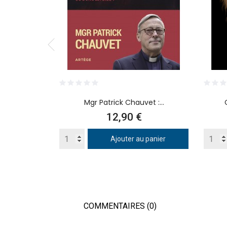
Mgr Patrick Chauvet :...
Prix
12,90 €
Ajouter au panier
COMMENTAIRES (0)