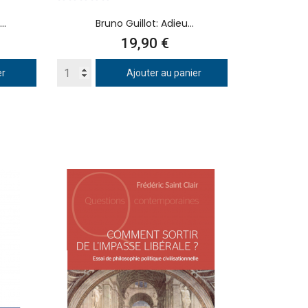
..
Bruno Guillot: Adieu...
Prix
19,90 €
er
Ajouter au panier