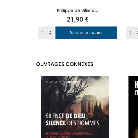
Philippe de Villiers:...
Prix
21,90 €
Ajouter au panier
OUVRAGES CONNEXES