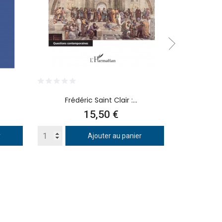
Frédéric Saint Clair :...
Pierre J
Prix
15,50 €
r
Ajouter au panier