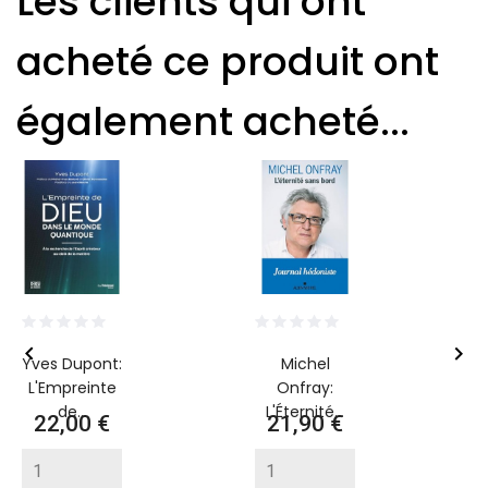
Les clients qui ont
acheté ce produit ont
également acheté...


Yves Dupont:
Michel
L'Empreinte
Onfray:
de...
L'Éternité...
Prix
Prix
22,00 €
21,90 €