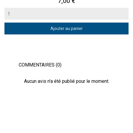
Prix
7,00 €
Ajouter au panier
COMMENTAIRES (0)
Aucun avis n'a été publié pour le moment.