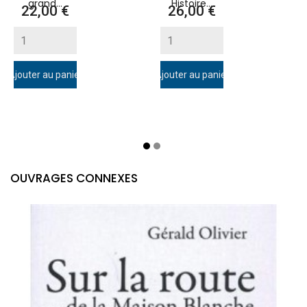
grand...
Histoire...
Prix
Prix
22,00 €
26,00 €
Ajouter au panier
Ajouter au panier
A
OUVRAGES CONNEXES