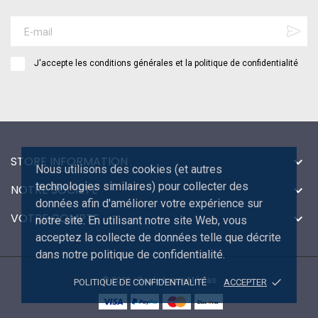
J'accepte les conditions générales et la politique de confidentialité
STORE INFORMATION

Nous utilisons des cookies (et autres
technologies similaires) pour collecter des
NOTRE SOCIÉTÉ

données afin d'améliorer votre expérience sur
VOTRE COMPTE

notre site. En utilisant notre site Web, vous
acceptez la collecte de données telle que décrite
dans notre politique de confidentialité.
© 2026 - Bouledogue Médias
done
POLITIQUE DE CONFIDENTIALITÉ
ACCEPTER
Disc
ver
®