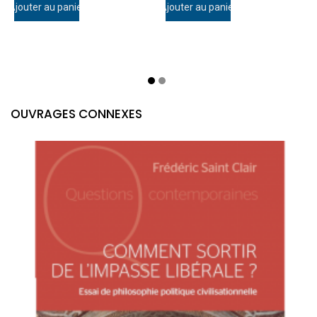
Ajouter au panier
Ajouter au panier
A
OUVRAGES CONNEXES