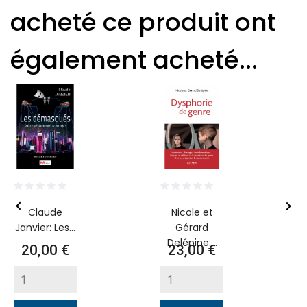
acheté ce produit ont
également acheté...


Claude
Nicole et
Janvier: Les...
Gérard
Delépine:...
Prix
Prix
20,00 €
23,00 €