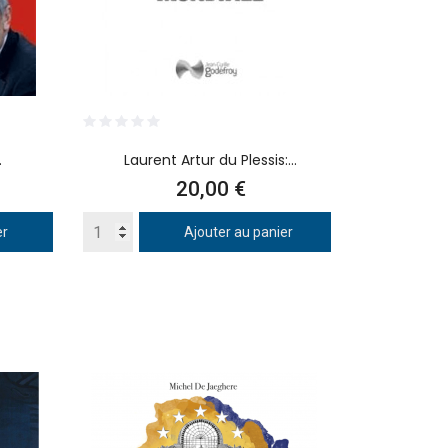
.
Laurent Artur du Plessis:...
Prix
20,00 €
er
Ajouter au panier