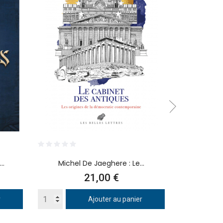
..
Michel De Jaeghere : Le...
Judi 
Prix
21,00 €
r
Ajouter au panier