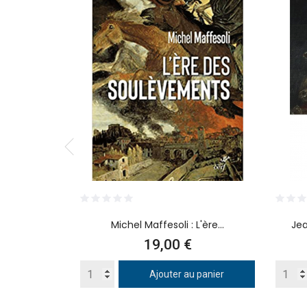
Michel Maffesoli : L'ère...
Jea
Prix
19,00 €
Ajouter au panier