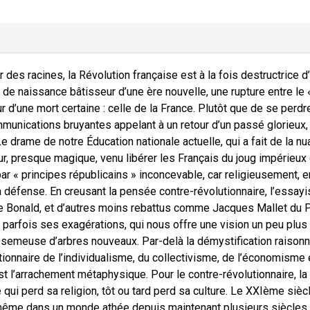
des racines, la Révolution française est à la fois destructrice d
cte de naissance bâtisseur d’une ère nouvelle, une rupture entre 
ur d’une mort certaine : celle de la France. Plutôt que de se pe
munications bruyantes appelant à un retour d’un passé glorieux, 
e drame de notre Éducation nationale actuelle, qui a fait de la n
, presque magique, venu libérer les Français du joug impérieux 
par « principes républicains » inconcevable, car religieusement, 
a défense. En creusant la pensée contre-révolutionnaire, l’essayi
 Bonald, et d’autres moins rebattus comme Jacques Mallet du 
 parfois ses exagérations, qui nous offre une vision un peu plus
 semeuse d’arbres nouveaux. Par-delà la démystification raisonnée
tionnaire de l’individualisme, du collectivisme, de l’économisme
t l’arrachement métaphysique. Pour le contre-révolutionnaire, la re
 qui perd sa religion, tôt ou tard perd sa culture. Le XXIème sièc
ême dans un monde athée depuis maintenant plusieurs siècles, n’