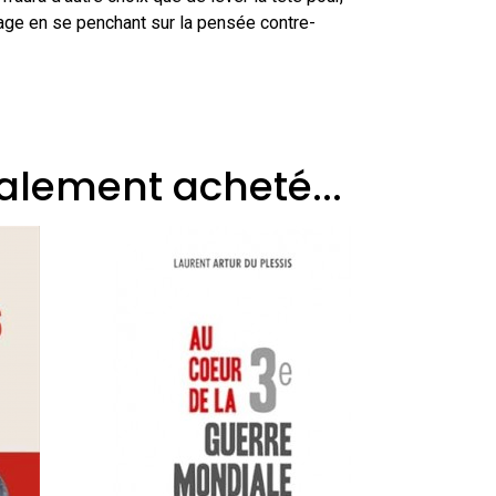
rage en se penchant sur la pensée contre-
galement acheté...