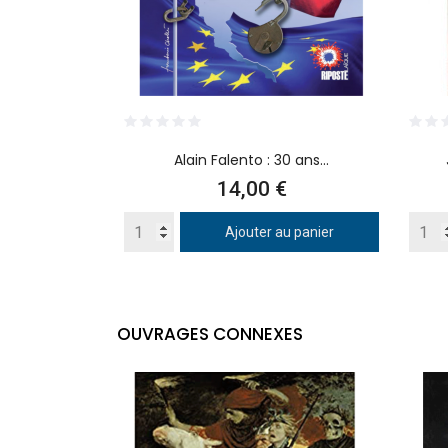
Alain Falento : 30 ans...
Prix
14,00 €
Ajouter au panier
OUVRAGES CONNEXES