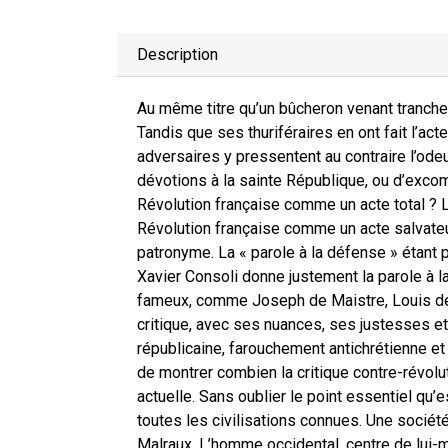
Description
Au même titre qu’un bûcheron venant trancher 
Tandis que ses thuriféraires en ont fait l’a
adversaires y pressentent au contraire l’ode
dévotions à la sainte République, ou d’excom
Révolution française comme un acte total ? L
Révolution française comme un acte salvateur
patronyme. La « parole à la défense » étant 
Xavier Consoli donne justement la parole à l
fameux, comme Joseph de Maistre, Louis de
critique, avec ses nuances, ses justesses et
républicaine, farouchement antichrétienne et
de montrer combien la critique contre-révolu
actuelle. Sans oublier le point essentiel qu’es
toutes les civilisations connues. Une société
Malraux. L’homme occidental, centre de lui-m