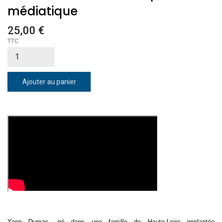
médiatique
25,00 €
TTC
Ajouter au panier
Yann Dumas, né dans une famille de Haute-Loire implantée