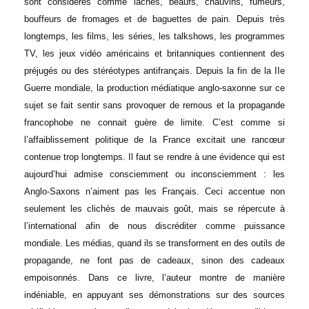
sont considérés comme lâches, beaufs, chauvins, fumeurs,
bouffeurs de fromages et de baguettes de pain.
Depuis très
longtemps, les films, les séries, les talkshows, les programmes
TV, les jeux vidéo américains et britanniques contiennent des
préjugés ou des stéréotypes antifrançais.
Depuis la fin de la IIe
Guerre mondiale, la production médiatique anglo-saxonne sur ce
sujet se fait sentir sans provoquer de remous et la propagande
francophobe ne connait guère de limite. C’est comme si
l’affaiblissement politique de la France excitait une rancœur
contenue trop longtemps.
Il faut se rendre à une évidence qui est
aujourd’hui admise consciemment ou inconsciemment : les
Anglo-Saxons n’aiment pas les Français.
Ceci accentue non
seulement les clichés de mauvais goût, mais se répercute à
l’international afin de nous discréditer comme puissance
mondiale.
Les médias, quand ils se transforment en des outils de
propagande, ne font pas de cadeaux, sinon des cadeaux
empoisonnés.
Dans ce livre, l’auteur montre de manière
indéniable, en appuyant ses démonstrations sur des sources