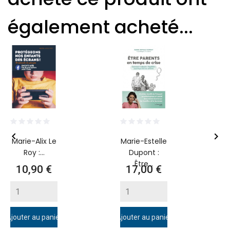
également acheté...


Marie-Alix Le
Marie-Estelle
Roy :...
Dupont :
Être...
Prix
Prix
10,90 €
17,00 €
Ajouter au panier
Ajouter au panier
A