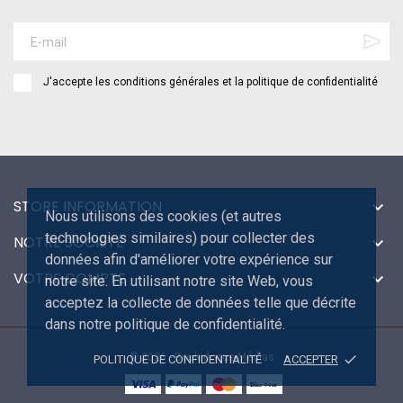
J'accepte les conditions générales et la politique de confidentialité
STORE INFORMATION

Nous utilisons des cookies (et autres
technologies similaires) pour collecter des
NOTRE SOCIÉTÉ

données afin d'améliorer votre expérience sur
VOTRE COMPTE

notre site. En utilisant notre site Web, vous
acceptez la collecte de données telle que décrite
dans notre politique de confidentialité.
© 2026 - Bouledogue Médias
done
POLITIQUE DE CONFIDENTIALITÉ
ACCEPTER
Disc
ver
®