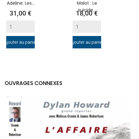
Adeline: Les...
Malot : Le
suicide...
Prix
Prix
31,00 €
18,00 €
Ajouter au panier
Ajouter au panier
OUVRAGES CONNEXES