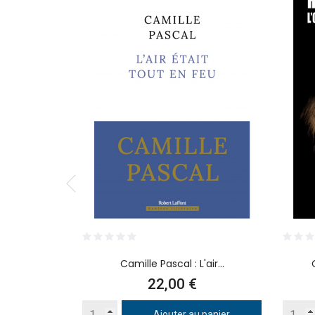
Camille Pascal : L'air...
Prix
22,00 €
Ajouter au panier