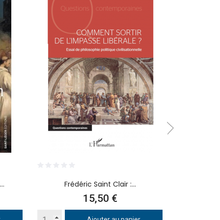
..
Frédéric Saint Clair :...
Pierre J
Prix
15,50 €
r
Ajouter au panier