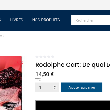
S
LIVRES
NOS PRODUITS
om ?
Rodolphe Cart: De quoi Lo
14,50 €
TTC
Ajouter au panier