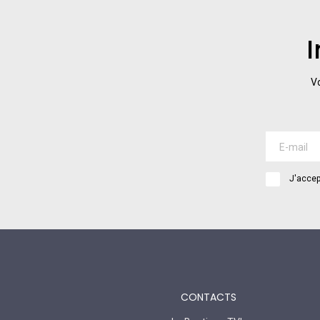
I
Vo
J'accep
CONTACTS