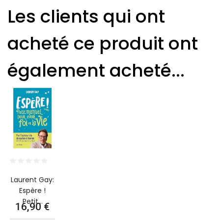
Les clients qui ont
acheté ce produit ont
également acheté...
Laurent Gay:
Espère !
Petit...
Prix
16,90 €