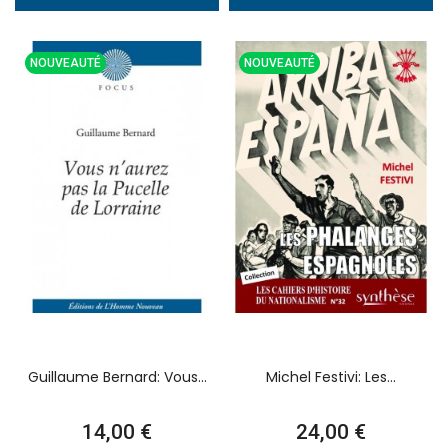
NOUVEAUTÉ
NOUVEAUTÉ
Guillaume Bernard: Vous...
Michel Festivi: Les...
Prix
Prix
14,00 €
24,00 €