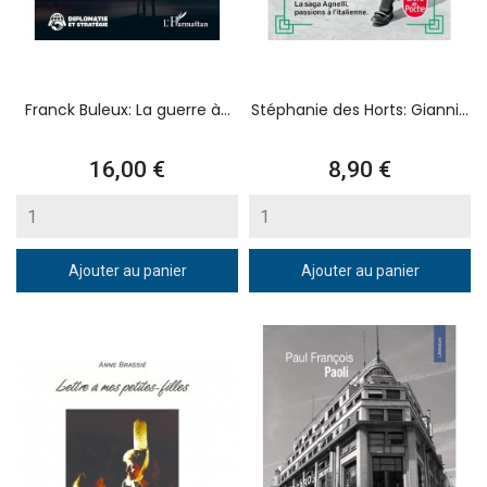
Franck Buleux: La guerre à...
Stéphanie des Horts: Gianni...
Prix
Prix
16,00 €
8,90 €
Ajouter au panier
Ajouter au panier