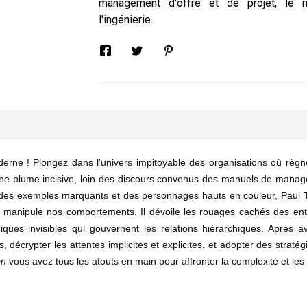
management d'offre et de projet, le 
l'ingénierie.
erne ! Plongez dans l'univers impitoyable des organisations où règnen
d'une plume incisive, loin des discours convenus des manuels de mana
des exemples marquants et des personnages hauts en couleur, Paul To
t manipule nos comportements. Il dévoile les rouages cachés des entre
ues invisibles qui gouvernent les relations hiérarchiques. Après a
, décrypter les attentes implicites et explicites, et adopter des stratég
on
vous avez tous les atouts en main pour affronter la complexité et les