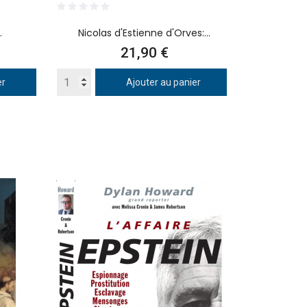
.
Nicolas d'Estienne d'Orves:...
Prix
21,90 €
er
Ajouter au panier