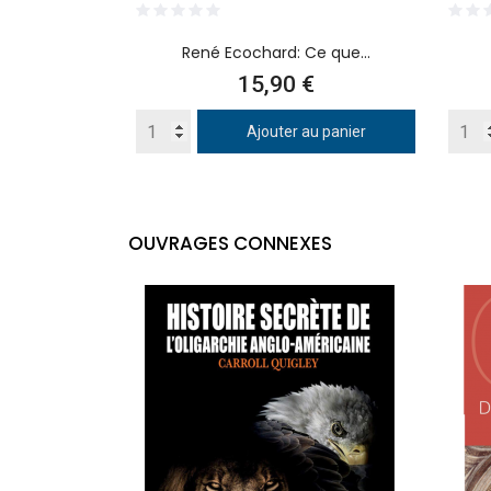
René Ecochard: Ce que...
Prix
15,90 €
Ajouter au panier
OUVRAGES CONNEXES