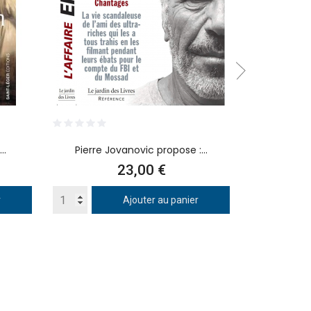
..
Pierre Jovanovic propose :...
Camil
Prix
23,00 €
r
Ajouter au panier