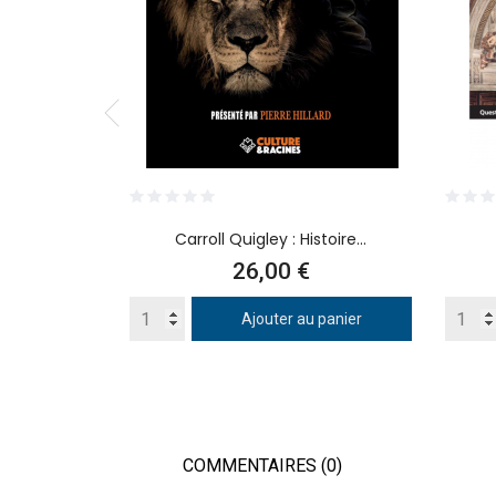
Carroll Quigley : Histoire...
Prix
26,00 €
Ajouter au panier
COMMENTAIRES (0)