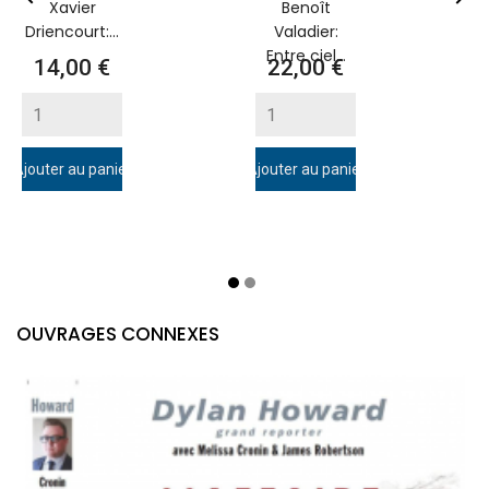
Xavier
Benoît
Driencourt:...
Valadier:
Entre ciel...
Prix
Prix
14,00 €
22,00 €
Ajouter au panier
Ajouter au panier
A
OUVRAGES CONNEXES