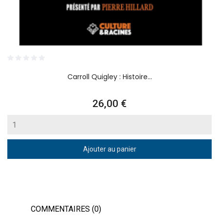
Carroll Quigley : Histoire...
Prix
26,00 €
Ajouter au panier
COMMENTAIRES (0)