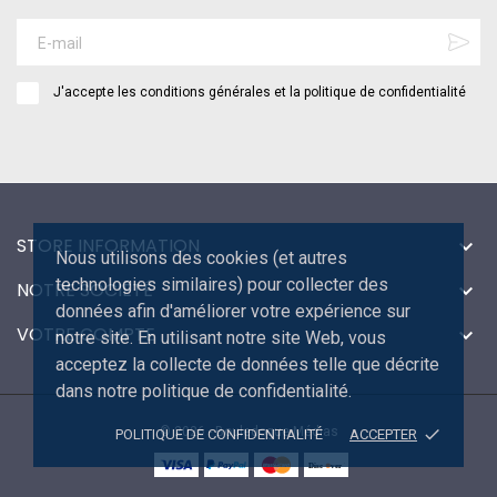
J'accepte les conditions générales et la politique de confidentialité
STORE INFORMATION

Nous utilisons des cookies (et autres
technologies similaires) pour collecter des
NOTRE SOCIÉTÉ

données afin d'améliorer votre expérience sur
VOTRE COMPTE

notre site. En utilisant notre site Web, vous
acceptez la collecte de données telle que décrite
dans notre politique de confidentialité.
© 2026 - Bouledogue Médias
done
POLITIQUE DE CONFIDENTIALITÉ
ACCEPTER
Disc
ver
®