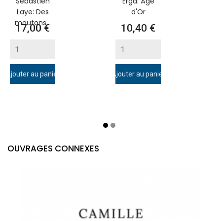
Sébastien
Erga: Âge
Laye: Des
d'Or
moutons...
Prix
Prix
17,00 €
10,40 €
Ajouter au panier
Ajouter au panier
A
OUVRAGES CONNEXES