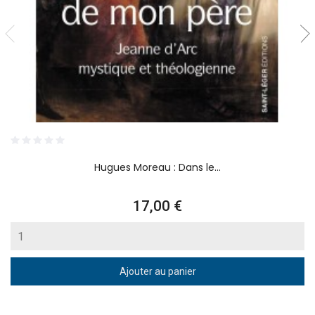
Hugues Moreau : Dans le...
Prix
17,00 €
Ajouter au panier