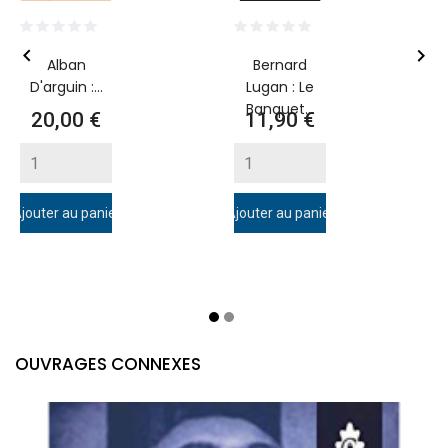


Alban
Bernard
D'arguin :...
Lugan : Le
Banquet...
Prix
Prix
20,00 €
11,90 €
Ajouter au panier
Ajouter au panier
A
OUVRAGES CONNEXES