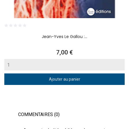
Jean-Yves Le Gallou :...
Prix
7,00 €
Ajouter au panier
COMMENTAIRES (0)