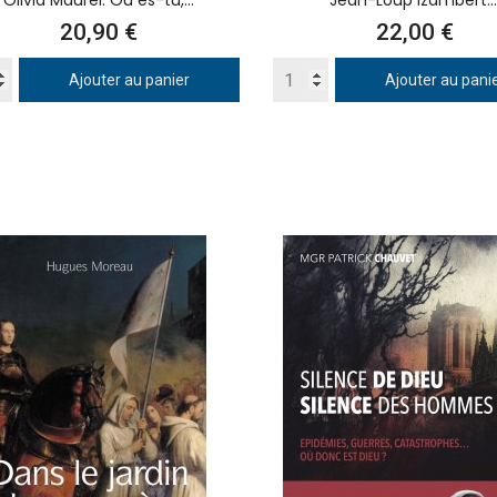
Olivia Maurel: Où es-tu,...
Jean-Loup Izambert:..
Prix
Prix
20,90 €
22,00 €
Ajouter au panier
Ajouter au pani