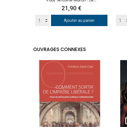
Paul-Antoine Martin : Le...
Prix
21,90 €
Ajouter au panier
OUVRAGES CONNEXES