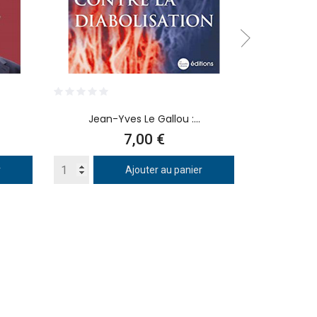
Jean-Yves Le Gallou :...
Carroll
Prix
7,00 €
r
Ajouter au panier