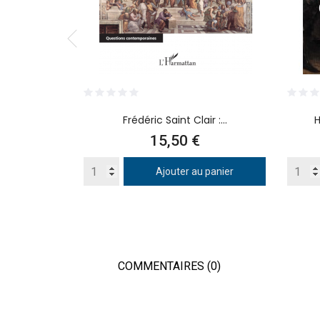
Frédéric Saint Clair :...
H
Prix
15,50 €
Ajouter au panier
COMMENTAIRES (0)